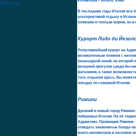
Dateschutz
В последние годы Италия все 
альтернативой отдыху в Испан
пляжами и теплым морем, но и
Курорт Лидо ди Йезоло
Популярнейший курорт на Адри
великолепным пляжем с мелким
пешеходной зоной, на которой
вечерней прогулки среди бесчи
магазинов, а также возможност
того, отдыхая здесь, Вы может
поездку по северной Италии.
Римини
Древний и новый город Римини
побережье Италии. На её терр
Адриатико. Провинция Римини -
отведать знаменитые блюда на
много километров и ласковое м