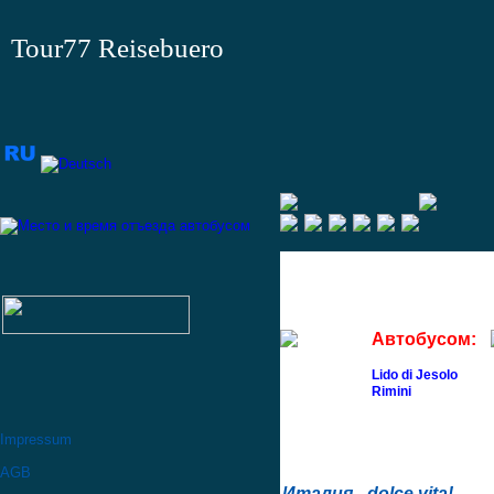
Tour77 Reisebuero
Автобусом:
Lido di Jesolo
Rimini
Impressum
AGB
Италия - dolce vita!