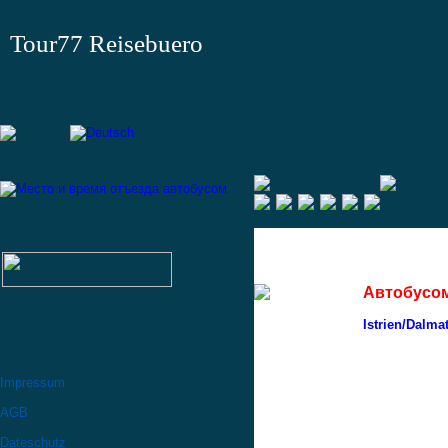
Tour77 Reisebuero
Автобусо
Istrien/Dalma
Impressum
AGB
Dateschutz