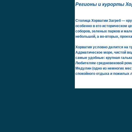
Регионы и курорты Х
Столица Хорватии Загреб — кру
особенно в его историческом ц
соборов, зеленых парков и мал
небольшой, а во-вторых, проех
Хорватия условно делится на 
Адриатическое море, чистой вод
самые удобные: крупная галька
Любителям средневековой роман
Медулин (одно из немногих мес
спокойного отдыха и пожилых 