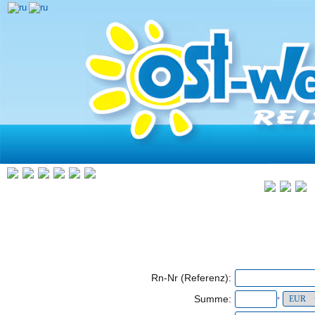
Rn-Nr (Referenz):
Summe:
*