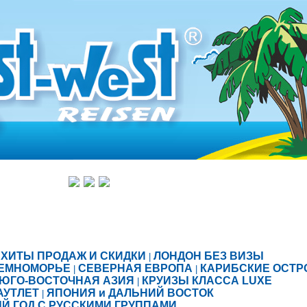
ХИТЫ ПРОДАЖ И СКИДКИ
ЛОНДОН БЕЗ ВИЗЫ
|
ЕМНОМОРЬЕ
СЕВЕРНАЯ ЕВРОПА
КАРИБСКИЕ ОСТР
|
|
ЮГО-ВОСТОЧНАЯ АЗИЯ
КРУИЗЫ КЛАССА LUXE
|
АУТЛЕТ
ЯПОНИЯ и ДАЛЬНИЙ ВОСТОК
|
Й ГОД С РУССКИМИ ГРУППАМИ