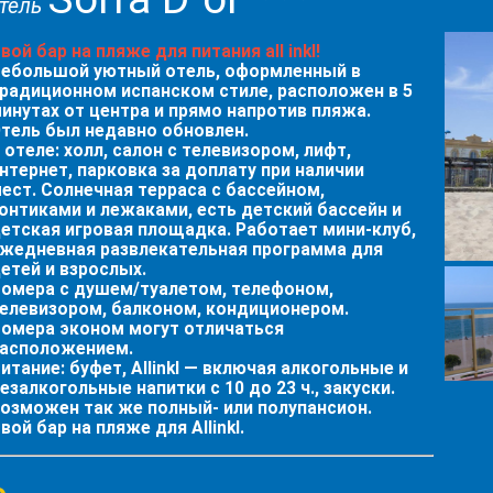
тель
вой бар на пляже для питания all inkl!
ебольшой уютный отель, оформленный в
радиционном испанском стиле, расположен в 5
инутах от центра и прямо напротив пляжа.
тель был недавно обновлен.
 отеле:
холл, салон с телевизором, лифт,
нтернет, парковка за доплату при наличии
ест. Солнечная терраса с бассейном,
онтиками и лежаками, есть детский бассейн и
етская игровая площадка. Работает мини-клуб,
жедневная развлекательная программа для
етей и взрослых.
омера
с душем/туалетом, телефоном,
елевизором, балконом, кондиционером.
омера эконом могут отличаться
асположением.
итание:
буфет, Allinkl — включая алкогольные и
езалкогольные напитки с 10 до 23 ч., закуски.
озможен так же полный- или полупансион.
вой бар на пляже для Allinkl.