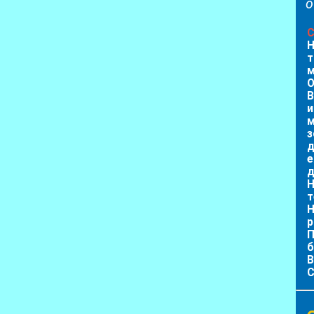
о
С
Н
т
м
O
В
и
м
з
д
е
д
Н
т
Н
р
П
б
В
С