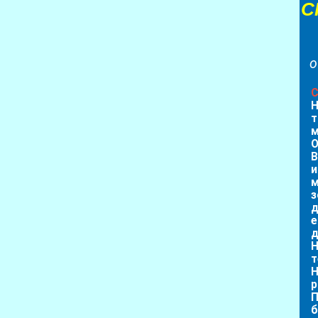
С
о
С
Н
т
м
O
В
и
м
з
д
е
д
Н
т
Н
р
П
б