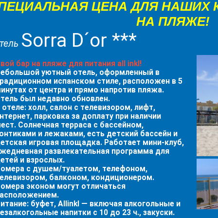
ПЕЦИАЛЬНАЯ ЦЕНА ДЛЯ НАШИХ 
НА ПЛЯЖЕ!
Sorra D´or ***
тель
вой бар на пляже для питания all inkl!
ебольшой уютный отель, оформленный в
радиционном испанском стиле, расположен в 5
инутах от центра и прямо напротив пляжа.
тель был недавно обновлен.
 отеле:
холл, салон с телевизором, лифт,
нтернет, парковка за доплату при наличии
ест. Солнечная терраса с бассейном,
онтиками и лежаками, есть детский бассейн и
етская игровая площадка. Работает мини-клуб,
жедневная развлекательная программа для
етей и взрослых.
омера
с душем/туалетом, телефоном,
елевизором, балконом, кондиционером.
омера эконом могут отличаться
асположением.
итание:
буфет, Allinkl — включая алкогольные и
езалкогольные напитки с 10 до 23 ч., закуски.